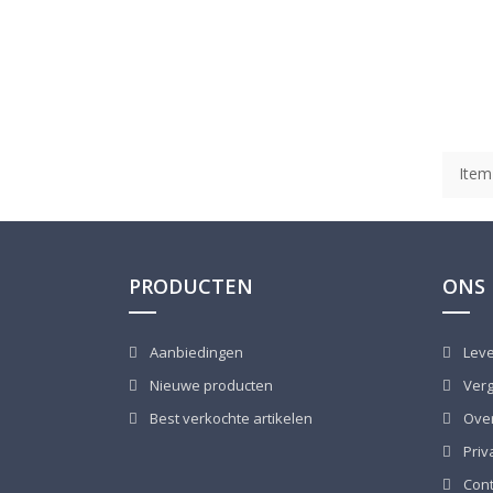
Item
PRODUCTEN
ONS 
Aanbiedingen
Leve
Nieuwe producten
Verg
Best verkochte artikelen
Over
Priv
Cont