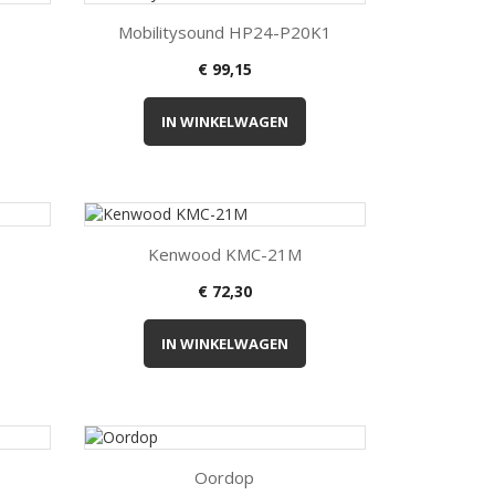

Kort overzicht
Mobilitysound HP24-P20K1
€ 99,15
IN WINKELWAGEN

Kort overzicht
Kenwood KMC-21M
€ 72,30
IN WINKELWAGEN

Kort overzicht
1
Oordop