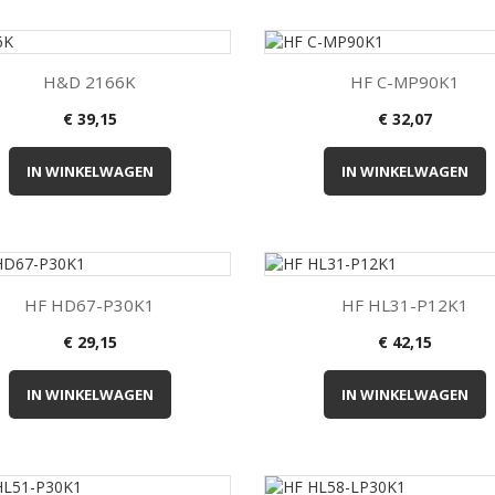


Kort overzicht
Kort overzicht
H&D 2166K
HF C-MP90K1
€ 39,15
€ 32,07
IN WINKELWAGEN
IN WINKELWAGEN


Kort overzicht
Kort overzicht
HF HD67-P30K1
HF HL31-P12K1
€ 29,15
€ 42,15
IN WINKELWAGEN
IN WINKELWAGEN