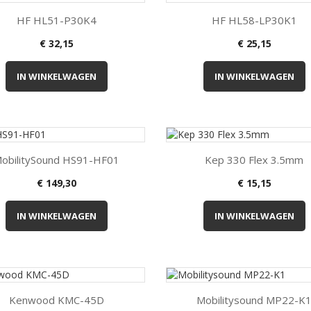


Kort overzicht
Kort overzicht
HF HL51-P30K4
HF HL58-LP30K1
€ 32,15
€ 25,15
IN WINKELWAGEN
IN WINKELWAGEN


Kort overzicht
Kort overzicht
obilitySound HS91-HF01
Kep 330 Flex 3.5mm
€ 149,30
€ 15,15
IN WINKELWAGEN
IN WINKELWAGEN


Kort overzicht
Kort overzicht
Kenwood KMC-45D
Mobilitysound MP22-K