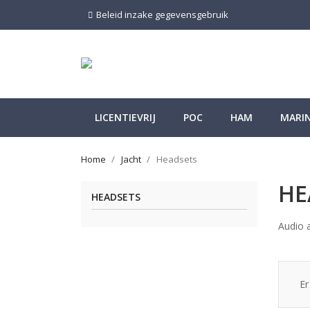
Beleid inzake gegevensgebruik
LICENTIEVRIJ
POC
HAM
MARI
Home
Jacht
Headsets
HE
HEADSETS
Audio 
Er