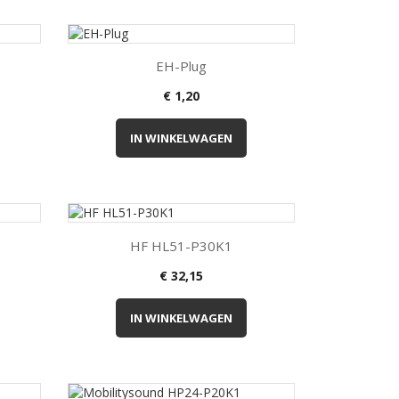

Kort overzicht
EH-Plug
€ 1,20
IN WINKELWAGEN

Kort overzicht
HF HL51-P30K1
€ 32,15
IN WINKELWAGEN